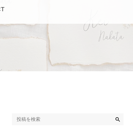
CT
検
索