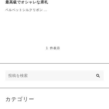
最高級でオシャレな席札
ベルベットシルクリボン こ
んにちは＊ハンドメイド作
家のakaです♪今回は....これ
からの季・・・
1 件表示
検
索
カテゴリー