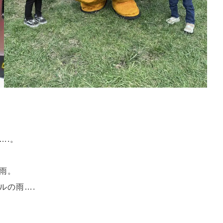
….。
雨。
ルの雨….