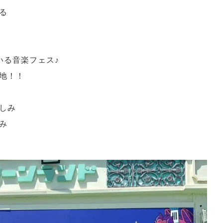
る
ている音楽フェス♪
地！！
しみ
み